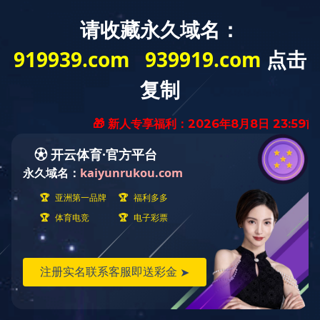
九游体育网页版登录入口
|
星空在线平台
|
乐动手机入口
|
开云在线（中国）


唯一官方网站
|
Ledong官方网站
|
MK·体育（中国）官方网站
|
开云·官方端网
页版登录入口
|
米兰体育线上平台
|
开云集团官网_开云集团(中国)
|




产品
新闻
案例
联系
产品展示
更多 +
PRODUCTS